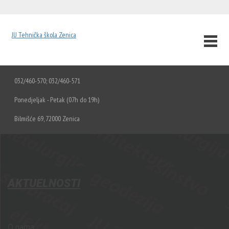
JU Tehnička škola Zenica
032/460-570; 032/460-571
Ponedjeljak - Petak (07h do 19h)
Bilmišće 69, 72000 Zenica
AKTUELNOSTI
O nama