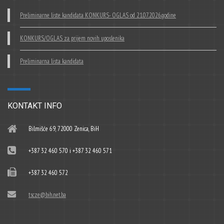
Preliminarne liste kandidata KONKURS- OGLAS od 21.07.2026.godine
KONKURS/OGLAS za prijem novih uposlenika
Preliminarna lista kandidata
KONTAKT INFO
Bilmišće 69, 72000 Zenica, BiH
+387 32 460 570 i +387 32 460 571
+387 32 460 572
tscze@bih.net.ba