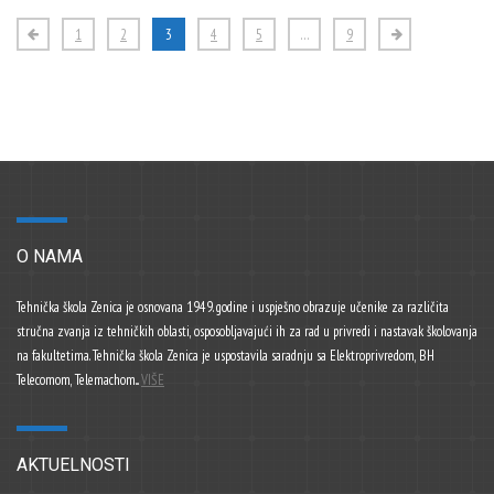
1
2
3
4
5
…
9
O NAMA
Tehnička škola Zenica je osnovana 1949. godine i uspješno obrazuje učenike za različita
stručna zvanja iz tehničkih oblasti, osposobljavajući ih za rad u privredi i nastavak školovanja
na fakultetima. Tehnička škola Zenica je uspostavila saradnju sa Elektroprivredom, BH
Telecomom, Telemachom...
VIŠE
AKTUELNOSTI