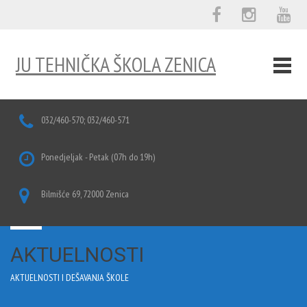
JU TEHNIČKA ŠKOLA ZENICA
032/460-570; 032/460-571
Ponedjeljak - Petak (07h do 19h)
Bilmišće 69, 72000 Zenica
AKTUELNOSTI
AKTUELNOSTI I DEŠAVANJA ŠKOLE