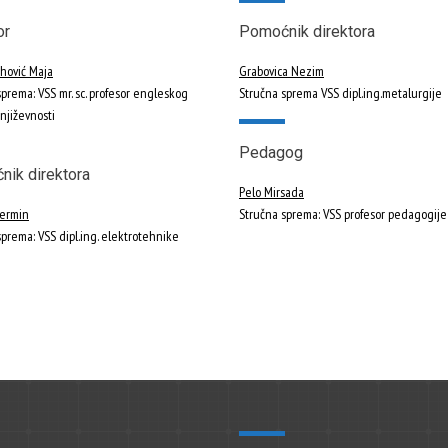
or
Pomoćnik direktora
ihović Maja
Grabovica Nezim
prema: VSS mr. sc. profesor engleskog
Stručna sprema VSS dipl.ing.metalurgije
književnosti
Pedagog
ik direktora
Pelo Mirsada
Nermin
Stručna sprema: VSS profesor pedagogije
sprema: VSS dipl.ing. elektrotehnike