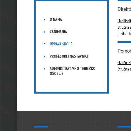
Direkt
O NAMA
Hadžisal
Stručna s
ZANIMANJA
jezika i 
UPRAVA ŠKOLE
Pomoćn
PROFESORI I NASTAVNICI
Hadžić 
ADMINISTRATIVNO TEHNIČKO
Stručna 
OSOBLJE