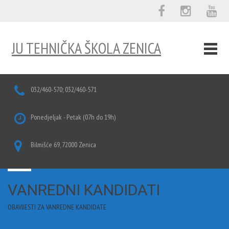
JU TEHNIČKA ŠKOLA ZENICA
032/460-570; 032/460-571
Ponedjeljak - Petak (07h do 19h)
Bilmišće 69, 72000 Zenica
VANREDNI KANDIDATI
OBAVIJESTI ZA VANREDNE KANDIDATE