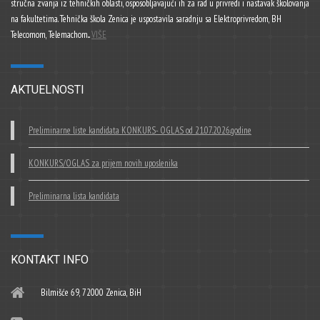
stručna zvanja iz tehničkih oblasti, osposobljavajući ih za rad u privredi i nastavak školovanja
na fakultetima. Tehnička škola Zenica je uspostavila saradnju sa Elektroprivredom, BH
Telecomom, Telemachom...
VIŠE
AKTUELNOSTI
Preliminarne liste kandidata KONKURS- OGLAS od 21.07.2026.godine
KONKURS/OGLAS za prijem novih uposlenika
Preliminarna lista kandidata
KONTAKT INFO
Bilmišće 69, 72000 Zenica, BiH