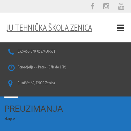
JU TEHNIČKA ŠKOLA ZENICA
032/460-570; 032/460-571
Ponedjeljak - Petak (07h do 19h)
Bilmišće 69, 72000 Zenica
PREUZIMANJA
Skripte