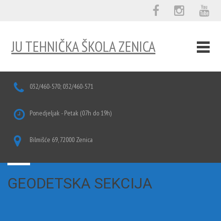
JU TEHNIČKA ŠKOLA ZENICA
032/460-570; 032/460-571
Ponedjeljak - Petak (07h do 19h)
Bilmišće 69, 72000 Zenica
GEODETSKA SEKCIJA