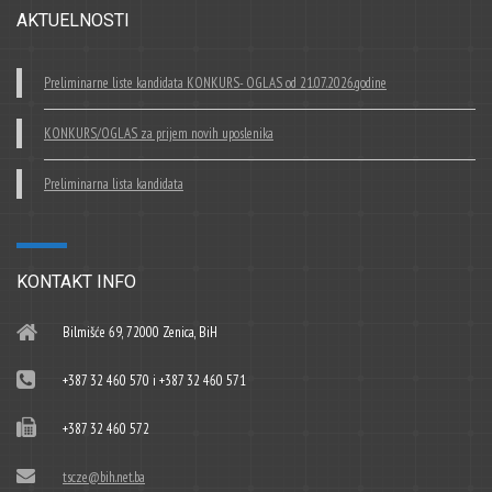
AKTUELNOSTI
Preliminarne liste kandidata KONKURS- OGLAS od 21.07.2026.godine
KONKURS/OGLAS za prijem novih uposlenika
Preliminarna lista kandidata
KONTAKT INFO
Bilmišće 69, 72000 Zenica, BiH
+387 32 460 570 i +387 32 460 571
+387 32 460 572
tscze@bih.net.ba