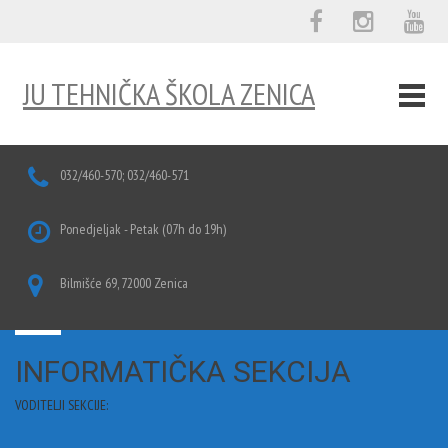
JU TEHNIČKA ŠKOLA ZENICA
032/460-570; 032/460-571
Ponedjeljak - Petak (07h do 19h)
Bilmišće 69, 72000 Zenica
INFORMATIČKA SEKCIJA
VODITELJI SEKCIJE: