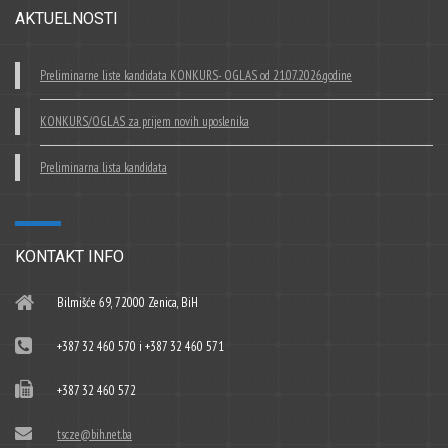
AKTUELNOSTI
Preliminarne liste kandidata KONKURS- OGLAS od 21.07.2026.godine
KONKURS/OGLAS za prijem novih uposlenika
Preliminarna lista kandidata
KONTAKT INFO
Bilmišće 69, 72000 Zenica, BiH
+387 32 460 570 i +387 32 460 571
+387 32 460 572
tscze@bih.net.ba