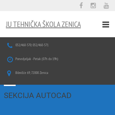
JU TEHNIČKA ŠKOLA ZENICA
032/460-570; 032/460-571
Ponedjeljak - Petak (07h do 19h)
Bilmišće 69, 72000 Zenica
SEKCIJA AUTOCAD