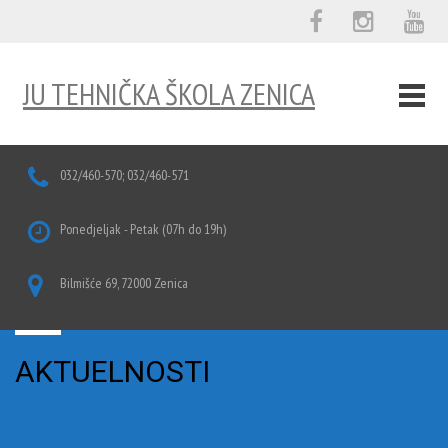
JU TEHNIČKA ŠKOLA ZENICA
032/460-570; 032/460-571
Ponedjeljak - Petak (07h do 19h)
Bilmišće 69, 72000 Zenica
AKTUELNOSTI