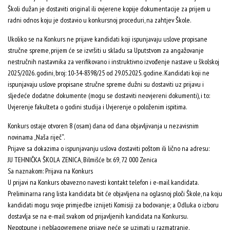
Školi dužan je dostaviti original ili ovjerene kopije dokumentacije za prijem u
radni odnos koju je dostavio u konkursnoj proceduri, na zahtjev Škole.
Ukoliko se na Konkurs ne prijave kandidati koji ispunjavaju uslove propisane
stručne spreme, prijem će se izvršiti u skladu sa Uputstvom za angažovanje
nestručnih nastavnika za verifikovano i instruktivno izvođenje nastave u školskoj
2025/2026. godini, broj: 10-34-8398/25 od 29.05.2025. godine. Kandidati koji ne
ispunjavaju uslove propisane stručne spreme dužni su dostaviti uz prijavu i
sljedeće dodatne dokumente (mogu se dostaviti neovjereni dokumenti), i to:
Uvjerenje fakulteta o godini studija i Uvjerenje o položenim ispitima.
Konkurs ostaje otvoren 8 (osam) dana od dana objavljivanja u nezavisnim
novinama „Naša riječ“.
Prijave sa dokazima o ispunjavanju uslova dostaviti poštom ili lično na adresu:
JU TEHNIČKA ŠKOLA ZENICA, Bilmišće br. 69, 72 000 Zenica
Sa naznakom: Prijava na Konkurs
U prijavi na Konkurs obavezno navesti kontakt telefon i e-mail kandidata.
Preliminarna rang lista kandidata bit će objavljena na oglasnoj ploči Škole, na koju
kandidati mogu svoje primjedbe iznijeti Komisiji za bodovanje; a Odluka o izboru
dostavlja se na e-mail svakom od prijavljenih kandidata na Konkursu.
Nepotpune i neblagovremene prijave neće se uzimati u razmatranje.