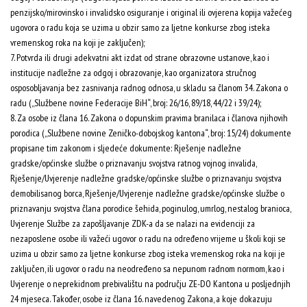
penzijsko/mirovinsko i invalidsko osiguranje i original ili ovjerena kopija važećeg
ugovora o radu koja se uzima u obzir samo za ljetne konkurse zbog isteka
vremenskog roka na koji je zaključen);
7. Potvrda ili drugi adekvatni akt izdat od strane obrazovne ustanove, kao i
institucije nadležne za odgoj i obrazovanje, kao organizatora stručnog
osposobljavanja bez zasnivanja radnog odnosa, u skladu sa članom 34. Zakona o
radu („Službene novine Federacije BiH“, broj: 26/16, 89/18, 44/22 i 39/24);
8. Za osobe iz člana 16. Zakona o dopunskim pravima branilaca i članova njihovih
porodica („Službene novine Zeničko-dobojskog kantona“, broj: 15/24) dokumente
propisane tim zakonom i sljedeće dokumente: Rješenje nadležne
gradske/općinske službe o priznavanju svojstva ratnog vojnog invalida,
Rješenje/Uvjerenje nadležne gradske/općinske službe o priznavanju svojstva
demobilisanog borca, Rješenje/Uvjerenje nadležne gradske/općinske službe o
priznavanju svojstva člana porodice šehida, poginulog, umrlog, nestalog branioca,
Uvjerenje Službe za zapošljavanje ZDK-a da se nalazi na evidenciji za
nezaposlene osobe ili važeći ugovor o radu na određeno vrijeme u školi koji se
uzima u obzir samo za ljetne konkurse zbog isteka vremenskog roka na koji je
zaključen, ili ugovor o radu na neodređeno sa nepunom radnom normom, kao i
Uvjerenje o neprekidnom prebivalištu na području ZE-DO Kantona u posljednjih
24 mjeseca. Također, osobe iz člana 16. navedenog Zakona, a koje dokazuju