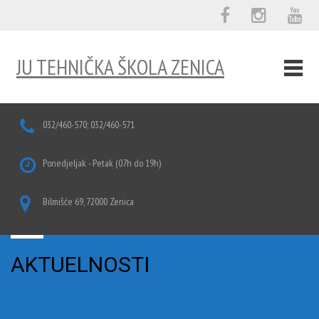
JU TEHNIČKA ŠKOLA ZENICA
032/460-570; 032/460-571
Ponedjeljak - Petak (07h do 19h)
Bilmišće 69, 72000 Zenica
AKTUELNOSTI