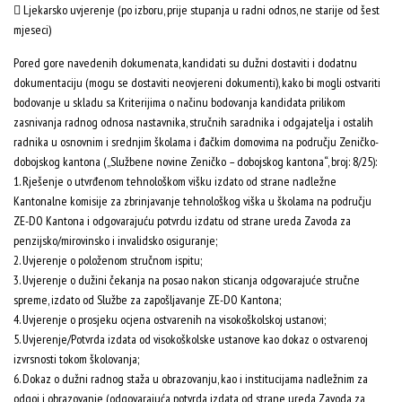
 Ljekarsko uvjerenje (po izboru, prije stupanja u radni odnos, ne starije od šest
mjeseci)
Pored gore navedenih dokumenata, kandidati su dužni dostaviti i dodatnu
dokumentaciju (mogu se dostaviti neovjereni dokumenti), kako bi mogli ostvariti
bodovanje u skladu sa Kriterijima o načinu bodovanja kandidata prilikom
zasnivanja radnog odnosa nastavnika, stručnih saradnika i odgajatelja i ostalih
radnika u osnovnim i srednjim školama i đačkim domovima na području Zeničko-
dobojskog kantona („Službene novine Zeničko – dobojskog kantona“, broj: 8/25):
1. Rješenje o utvrđenom tehnološkom višku izdato od strane nadležne
Kantonalne komisije za zbrinjavanje tehnološkog viška u školama na području
ZE-DO Kantona i odgovarajuću potvrdu izdatu od strane ureda Zavoda za
penzijsko/mirovinsko i invalidsko osiguranje;
2. Uvjerenje o položenom stručnom ispitu;
3. Uvjerenje o dužini čekanja na posao nakon sticanja odgovarajuće stručne
spreme, izdato od Službe za zapošljavanje ZE-DO Kantona;
4. Uvjerenje o prosjeku ocjena ostvarenih na visokoškolskoj ustanovi;
5. Uvjerenje/Potvrda izdata od visokoškolske ustanove kao dokaz o ostvarenoj
izvrsnosti tokom školovanja;
6. Dokaz o dužni radnog staža u obrazovanju, kao i institucijama nadležnim za
odgoj i obrazovanje (odgovarajuća potvrda izdata od strane ureda Zavoda za