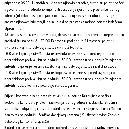
pripadnost OS RBiH kandidata i članova njihovih porodica, dužne su priložiti važeći
ugovor o radu na određeno vrijeme ili posljednje rješenje o prestanku radnog
odnosa (ukoliko je isti postojao), kao dokaz da njihov raniji radni odnos nije
prestao njihovom krivicom, ili da im je nakon prestanka radnog odnosa isplaćena
otpremnina;
9. Osobe u statusu civilne žrtve rata, obavezne su pored uvjerenja o neprekidnom
prebivalištu na području ZE-DO Kantona u posljednjih 24 mjeseca, priložiti i
uvjerenje kojim se potvrđuje status civilne žrtve rata;
10. Osobe kojima je utvrđen status invalida, obavezne su pored uvjerenja o
neprekidnom prebivalištu na području ZE-DO Kantona u posljednjih 24 mjeseca,
priložiti i uvjerenje resorne službe kojim se potvrđuje status invalidne osobe;
11. Osobe kojima je utvrđen status logoraša, obavezne su pored uvjerenja o
neprekidnom prebivalištu na području ZE-DO Kantona u posljednjih 24 mjeseca,
priložiti i dokaz kojim se potvrđuje status logoraša.
Prijem i bodovanje kandidata će se vršiti u skladu sa Kriterijima o načinu
bodovanja kandidata prilikom zasnivanja radnog odnosa nastavnika, stručnih
saradnika i odgajatelja i ostalih radnika u osnovnim i srednjim školama i đačkim
domovima na području Zeničko-dobojskog kantona („Službene novine Zeničko-
dobojskog kantona“, broj: 8/25).
Radnik koji se prima u radni odnos po Konkursu za upražnjena radna mjesta u