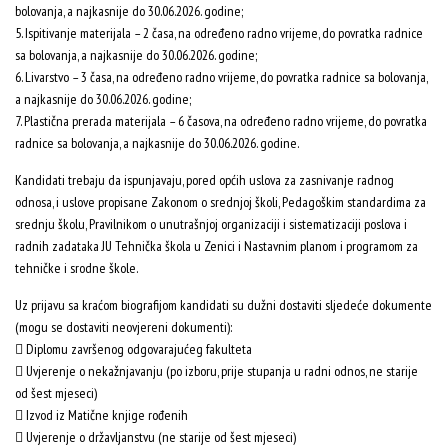
bolovanja, a najkasnije do 30.06.2026. godine;
5. Ispitivanje materijala – 2 časa, na određeno radno vrijeme, do povratka radnice
sa bolovanja, a najkasnije do 30.06.2026. godine;
6. Livarstvo – 3 časa, na određeno radno vrijeme, do povratka radnice sa bolovanja,
a najkasnije do 30.06.2026. godine;
7. Plastična prerada materijala – 6 časova, na određeno radno vrijeme, do povratka
radnice sa bolovanja, a najkasnije do 30.06.2026. godine.
Kandidati trebaju da ispunjavaju, pored općih uslova za zasnivanje radnog
odnosa, i uslove propisane Zakonom o srednjoj školi, Pedagoškim standardima za
srednju školu, Pravilnikom o unutrašnjoj organizaciji i sistematizaciji poslova i
radnih zadataka JU Tehnička škola u Zenici i Nastavnim planom i programom za
tehničke i srodne škole.
Uz prijavu sa kraćom biografijom kandidati su dužni dostaviti sljedeće dokumente
(mogu se dostaviti neovjereni dokumenti):
 Diplomu završenog odgovarajućeg fakulteta
 Uvjerenje o nekažnjavanju (po izboru, prije stupanja u radni odnos, ne starije
od šest mjeseci)
 Izvod iz Matične knjige rođenih
 Uvjerenje o državljanstvu (ne starije od šest mjeseci)