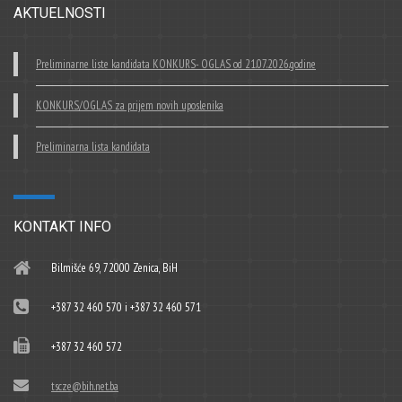
AKTUELNOSTI
Preliminarne liste kandidata KONKURS- OGLAS od 21.07.2026.godine
KONKURS/OGLAS za prijem novih uposlenika
Preliminarna lista kandidata
KONTAKT INFO
Bilmišće 69, 72000 Zenica, BiH
+387 32 460 570 i +387 32 460 571
+387 32 460 572
tscze@bih.net.ba