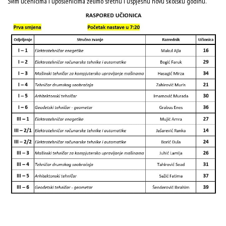
Svim učenicima i uposlenicima želimo sretnu i uspješnu novu školsku godinu.