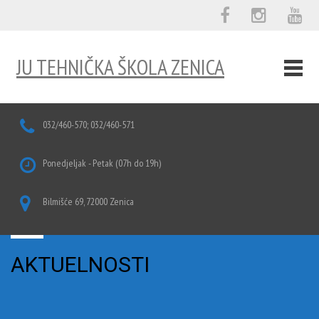
JU TEHNIČKA ŠKOLA ZENICA
032/460-570; 032/460-571
Ponedjeljak - Petak (07h do 19h)
Bilmišće 69, 72000 Zenica
AKTUELNOSTI