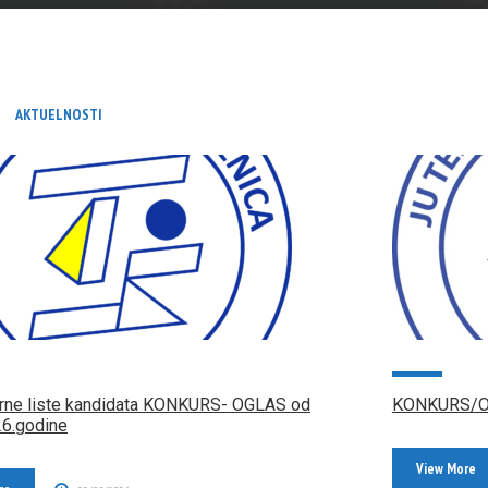
AKTUELNOSTI
SEKCIJE
GALERIJA
VANREDNI KANDIDATI
arne liste kandidata KONKURS- OGLAS od
KONKURS/OGL
26.godine
View More