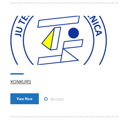
KONKURS
View More
30/12/2025